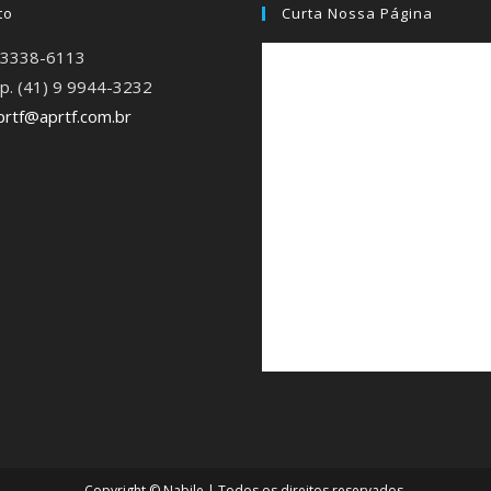
to
Curta Nossa Página
) 3338-6113
p. (41) 9 9944-3232
prtf@aprtf.com.br
Copyright ©
Nabile
| Todos os direitos reservados.