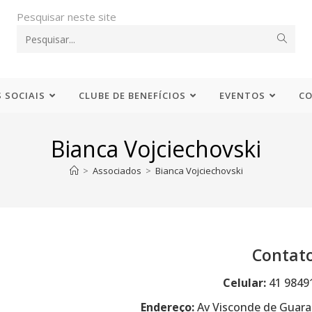
Pesquisar neste site
 SOCIAIS
CLUBE DE BENEFÍCIOS
EVENTOS
C
Bianca Vojciechovski
>
Associados
>
Bianca Vojciechovski
Contat
Celular:
41 9849
Endereço:
Av Visconde de Guarap