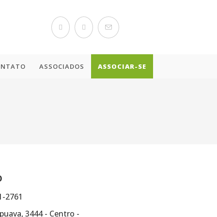
ONTATO
ASSOCIADOS
ASSOCIAR-SE
o
1-2761
uava, 3444 - Centro -