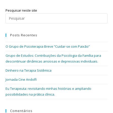
Pesquisar neste site
Pre
a
tec
Posts Recentes
“Es
par
O Grupo de Psicoterapia Breve “Cuidar-se com Paixão”
fec
o
Grupo de Estudos: Contribuições da Psicologia da Família para
pai
descontinuar dinâmicas ansiosas e depressivas individuais.
de
Dinheiro na Terapia Sistêmica
pes
Jornada Cine Andolfi
Eu Terapeuta: revisitando minhas histórias e ampliando
possibilidades na prática clínica.
Comentários