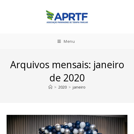
Ir
para
o
conteúdo
Menu
Arquivos mensais: janeiro
de 2020
>
2020
>
janeiro