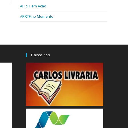
APRTF em Ação
APRTF no Momento
Parceiros