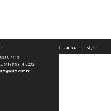
to
Curta Nossa Página
) 3338-6113
p. (41) 9 9944-3232
prtf@aprtf.com.br