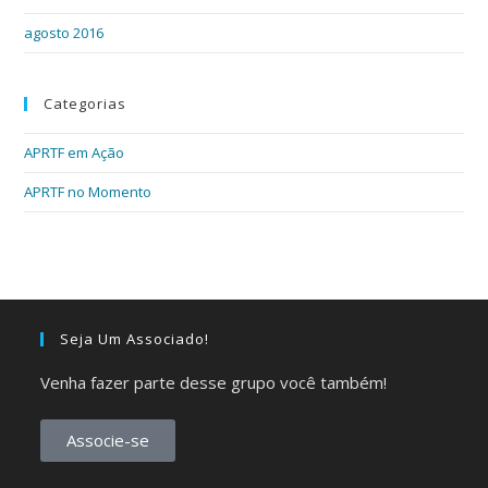
agosto 2016
Categorias
APRTF em Ação
APRTF no Momento
Seja Um Associado!
Venha fazer parte desse grupo você também!
Associe-se